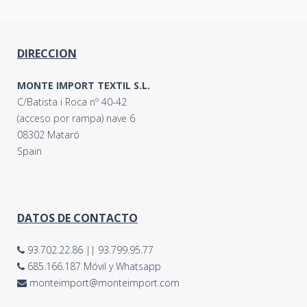
DIRECCION
MONTE IMPORT TEXTIL S.L.
C/Batista i Roca nº 40-42
(acceso por rampa) nave 6
08302 Mataró
Spain
DATOS DE CONTACTO
93.702.22.86
||
93.799.95.77
685.166.187 Móvil y Whatsapp
monteimport@monteimport.com