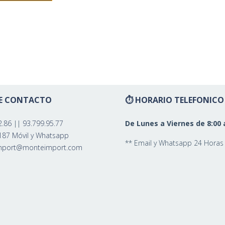
E CONTACTO
⏱ HORARIO TELEFONICO
2.86
||
93.799.95.77
De Lunes a Viernes de 8:00 
187 Móvil y Whatsapp
** Email y Whatsapp 24 Horas
mport@monteimport.com