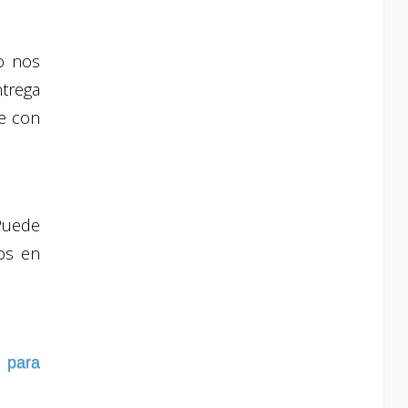
o nos
ntrega
e con
 Puede
os en
 para