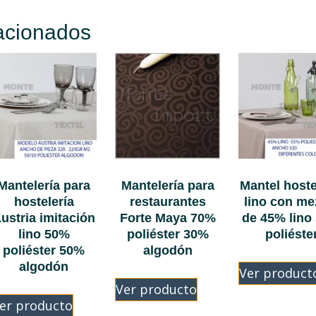
acionados
Mantelería para
Mantelería para
Mantel hoste
hostelería
restaurantes
lino con me
ustria imitación
Forte Maya 70%
de 45% lino
lino 50%
poliéster 30%
poliéste
poliéster 50%
algodón
algodón
Ver product
Ver producto
er producto