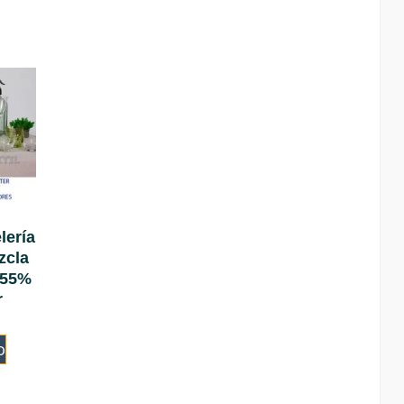
lería
zcla
 55%
r
o